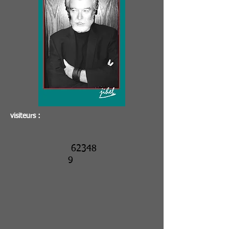
visiteurs :
62348
9