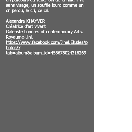
un parcours du vent, loin de la nuit, il vit
sans visage, un souffle lourd comme un
cri perdu, le cri, ce cri.
Alexandra KHAYVER
Créatrice d'art vivant
Galeriste Londres of contemporary Arts.
Royaume-Uni.
https://www.facebook.com/Jihel.Etudes/p
hotos/?
tab=album&album_id=458678024316269