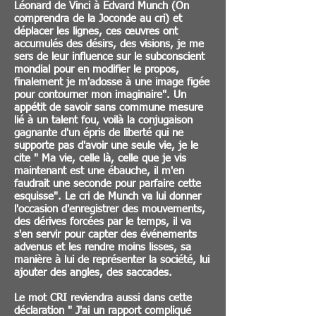
Léonard de Vinci à Edvard Munch (On
comprendra de la Joconde au cri) et
déplacer les lignes, ces œuvres ont
accumulés des désirs, des visions, je me
sers de leur influence sur le subconscient
mondial pour en modifier le propos,
finalement je m'adosse à une image figée
pour contourner mon imaginaire". Un
appétit de savoir sans commune mesure
lié à un talent fou, voilà la conjugaison
gagnante d'un épris de liberté qui ne
supporte pas d'avoir une seule vie, je le
cite " Ma vie, celle là, celle que je vis
maintenant est une ébauche, il m'en
faudrait une seconde pour parfaire cette
esquisse". Le cri de Munch va lui donner
l'occasion d'enregistrer des mouvements,
des dérives forcées par le temps, il va
s'en servir pour capter des événements
advenus et les rendre moins lisses, sa
manière à lui de représenter la société, lui
ajouter des angles, des saccades.
Le mot CRI reviendra aussi dans cette
déclaration " J'ai un rapport compliqué