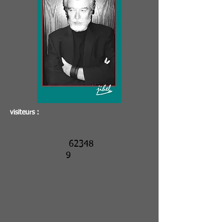
visiteurs :
62348
9