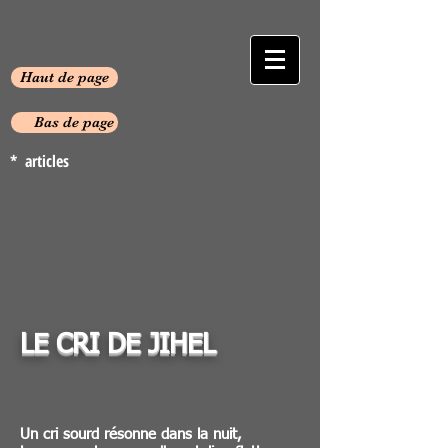
Haut de page
Bas de page
* articles
LE CRI DE JIHEL
Un cri sourd résonne dans la nuit,