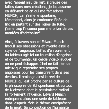
avec l'argent issu de l'art, il creuse des
failles dans mes créations, je les assume
en délivrant ce cri qui me fait adorer
MUNCH, car j'aime le spontané,
l'émotionel, alors je contourne l'idée de
fric en partant sur des lignes de fuite,
j'aime trop l'inconnu pour me priver de ces
montées d'adrénaline"
Ainsi, à travers son cri Edvard Munch
traduit ses obsessions et invente ainsi le
style de l’angoisse. L’effet d’enroulement
du tableau agit tel un tourbillon d’angoisse
et de tourments, un cercle vicieux auquel
on ne peut échapper. Jihel ne fait rien de
mieux que reprendre ses propres
angoisses pour les transcrirent dans ses
dessins, il prolonge ainsi le réel de
MUNCH qui est proche par sa culture de
la philosophie de Schopenhauer et surtout
de Nietzsche dont le pessimisme radical
l’a fortement influencé, Edvard Munch
entreprend alors une série de tableaux
dans lesquels rôde le thème omniprésent
de la mort. Sa conception de l’humanité