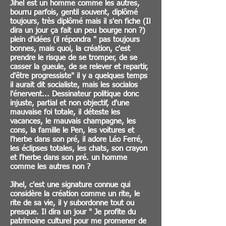
Jihel est un homme comme les autres,
bourru parfois, gentil souvent, diplômé
toujours, très diplômé mais il s'en fiche (Il
dira un jour ça fait un peu bourge non ?)
plein d'idées (il répondra " pas toujours
bonnes, mais quoi, la création, c'est
prendre le risque de se tromper, de se
casser la gueule, de se relever et repartir,
d'être progressiste" il y a quelques temps
il aurait dit socialiste, mais les socialos
l'énervent... Dessinateur politique donc
injuste, partial et non objectif, d'une
mauvaise foi totale, il déteste les
vacances, le mauvais champagne, les
cons, la famille le Pen, les voitures et
l'herbe dans son pré, il adore Léo Ferré,
les éclipses totales, les chats, son crayon
et l'herbe dans son pré. un homme
comme les autres non ?
Jihel, c'est une signature connue qui
considère la création comme un rite, le
rite de sa vie, il y subordonne tout ou
presque. Il dira un jour " Je profite du
patrimoine culturel pour me promener de