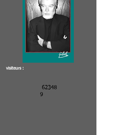
visiteurs :
62348
9