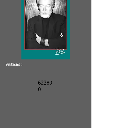
visiteurs :
62389
0