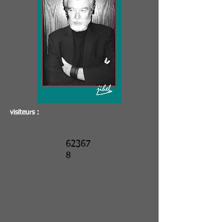
visiteurs :
62367
8