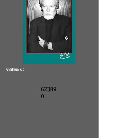
visiteurs :
62389
0