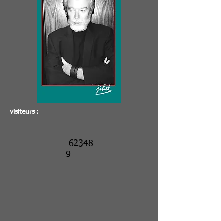
visiteurs :
62348
9